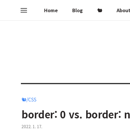
Home
Blog
🐿
Abou
메
뉴
🐿/CSS
border: 0 vs. border: 
2022. 1. 17.