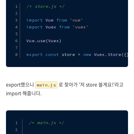
/* store.js */
import
Vue
from
'vue'
import
Vuex
from
'vuex'
Vue
.
use
(
Vuex
)
export
const
 store = 
new
Vuex
.
Store
({})
export했으니
로 찾아가 '저 store 쓸게요!'라고
main.js
import 해줍니다.
/* main.js */