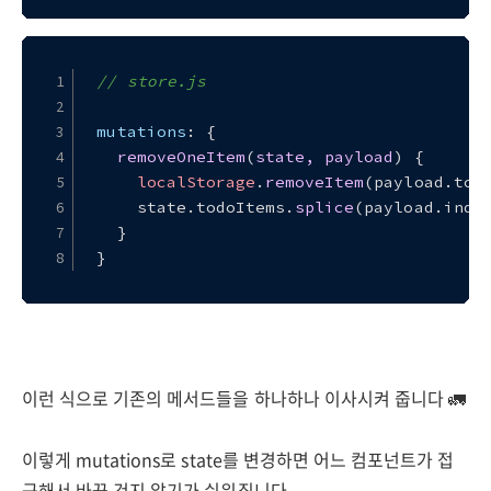
// store.js
mutations
: {
removeOneItem
(
state, payload
) {
localStorage
.
removeItem
(payload.
tod
    state.
todoItems
.
splice
(payload.
inde
  }
}
이런 식으로 기존의 메서드들을 하나하나 이사시켜 줍니다 🚛
이렇게 mutations로 state를 변경하면 어느 컴포넌트가 접
근해서 바꾼 건지 알기가 쉬워집니다.