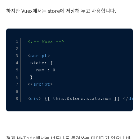
하지만 Vuex에서는 store에 저장해 두고 사용합니다.
<!-- Vuex -->
<
script
>
 state: {
   num : 0
 }
</
srcipt
>
<
div
>
 {{ this.$store.state.num }} 
</
div
현재 MyTodo에서는 너도나도 돌려쓰는 데이터가 있으니 바