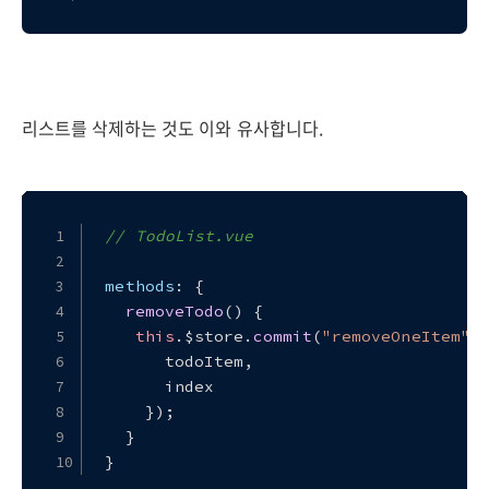
리스트를 삭제하는 것도 이와 유사합니다.
// TodoList.vue
methods
: {
removeTodo
(
) {
this
.
$store
.
commit
(
"removeOneItem"
,
      todoItem,
      index
    });
  }
}