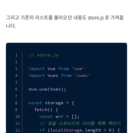
그리고 기존의 리스트를 불러오던 내용도 store.js 로 가져옵
니다.
// store.js
import
Vue
from
'vue'
import
Vuex
from
'vuex'
Vue
.
use
(
Vuex
);
const
 storage = {
fetch
(
) {
const
 arr = [];
// 로컬 스토리지의 아이템 목록 뿌리기
if
 (
localStorage
.
length
 > 
0
) {