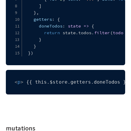
    ]
  },
getters
: {
doneTodos
: 
state
 =>
 {
return
 state.
todos
.
filter
(
todo
 =
    }
  }
})
<
p
>
 {{ this.$store.getters.doneTodos }}
mutations