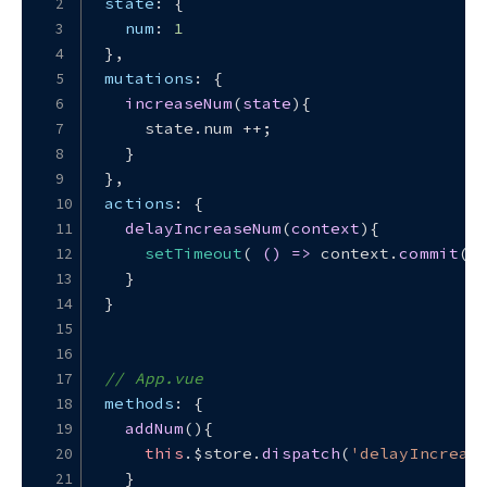
state
: {
num
: 
1
},
mutations
: {
increaseNum
(
state
){
    state.
num
 ++;
  }
},
actions
: {
delayIncreaseNum
(
context
){
setTimeout
( 
() =>
 context.
commit
(
'
  }
}
// App.vue
methods
: {
addNum
(
){
this
.
$store
.
dispatch
(
'delayIncreas
  }