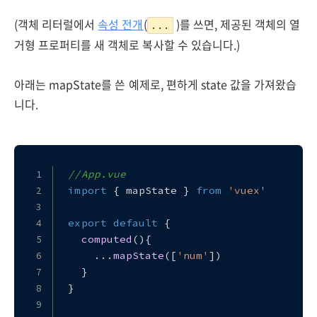
(객체 리터럴에서
속성 전개
(
)를 쓰면, 제공된 객체의 열
...
거형 프로퍼티를 새 객체로 복사할 수 있습니다.)
아래는 mapState를 쓴 예제로, 편하게 state 값을 가져왔습
니다.
//App.vue
import
 { mapState } 
from
'vuex'
export
default
 {
computed
(
){
    ...
mapState
([
'num'
])
  }
}