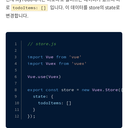
로
입니다. 이 데이터를 store의 state로
todoItems: []
변경합니다.
// store.js
import
Vue
from
'vue'
import
Vuex
from
'vuex'
Vue
.
use
(
Vuex
)
export
const
 store = 
new
Vuex
.
Store
({
state
: {
todoItems
: []
  }
});