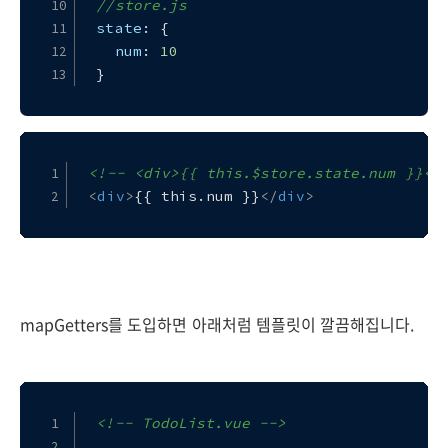
//store.js
state
: {
num
: 
10
}
<!-- <div>{{ this.$store.state.num }}</
<
div
>
{{ this.num }}
</
div
>
mapGetters를 도입하면 아래처럼 템플릿이 깔끔해집니다.
<!-- TodoList.vue -->