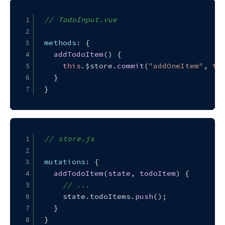
// TodoInput.vue
methods
: {
addTodoItem
(
) {
this
.
$store
.
commit
(
"addOneItem"
, 
th
  }
}
// store.js
mutations
: {
addTodoItem
(
state, todoItem
) {
// ...
    state.
todoItems
.
push
();
  }
}