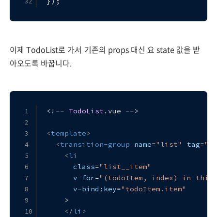
});
이제 TodoList로 가서 기존의 props 대신 요 state 값을 받
아오도록 바꿉니다.
<!-- 
TodoList
.
vue
 -->
<
template
>
<
transition-group
name
=
"list"
tag
=
"u
<
li
class
=
"list__item"
v-for
=
"(todoItem, index) in this
v-bind:key
=
"todoItem.item"
    >
</
li
>