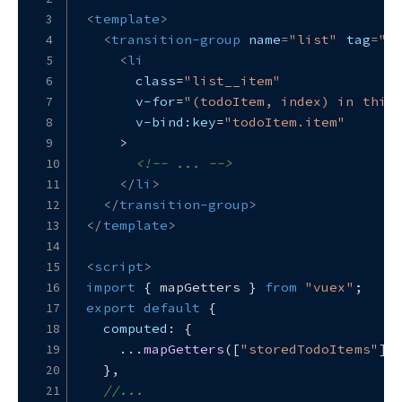
<
template
>
<
transition-group
name
=
"list"
tag
=
"u
<
li
class
=
"list__item"
v-for
=
"(todoItem, index) in this
v-bind:key
=
"todoItem.item"
    >
<!-- ... -->
</
li
>
</
transition-group
>
</
template
>
<
script
>
import
 { mapGetters } 
from
"vuex"
;
export
default
 {
computed
: {
    ...
mapGetters
([
"storedTodoItems"
])
  },
//...