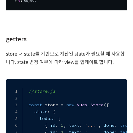
getters
store 내 state를 기반으로 계산된 state가 필요할 때 사용합
니다. state 변경 여부에 따라 view를 업데이트 합니다.
//store.js
const
 store = 
new
Vuex
.
Store
({
state
: {
todos
: [
      { 
id
: 
1
, 
text
: 
'...'
, 
done
: 
true
      { 
id
: 
2
, 
text
: 
'...'
, 
done
: 
fals