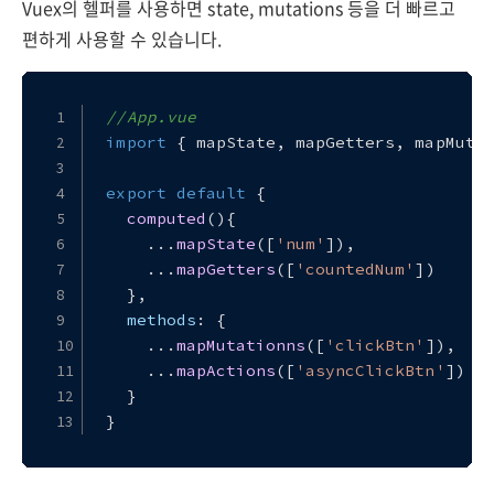
Vuex의 헬퍼를 사용하면 state, mutations 등을 더 빠르고
편하게 사용할 수 있습니다.
//App.vue
import
 { mapState, mapGetters, mapMuta
export
default
 {
computed
(
){
    ...
mapState
([
'num'
]),
    ...
mapGetters
([
'countedNum'
])
  },
methods
: {
    ...
mapMutationns
([
'clickBtn'
]),
    ...
mapActions
([
'asyncClickBtn'
])
  }
}