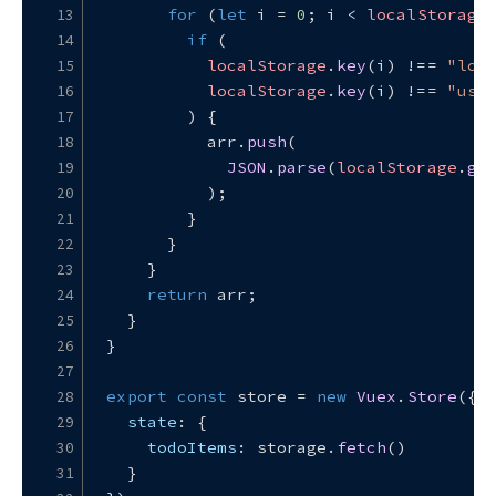
for
 (
let
 i = 
0
; i < 
localStorage
if
 (
localStorage
.
key
(i) !== 
"log
localStorage
.
key
(i) !== 
"use
        ) {
          arr.
push
(
JSON
.
parse
(
localStorage
.
ge
          );
        }
      }
    }
return
 arr;
  }
}
export
const
 store = 
new
Vuex
.
Store
({
state
: {
todoItems
: storage.
fetch
()
  }