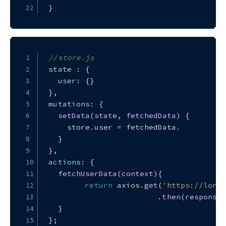
}
//store.js
state : {
user
: {}
},
mutations
: {
setData
(
state, fetchedData
) {
    store.
user
 = fetchedData.
  }
},
actions
: {
fetchUserData
(
context
){
return
 axios.
get
(
'https://lore
    			.
then
(
response
 
  }
};