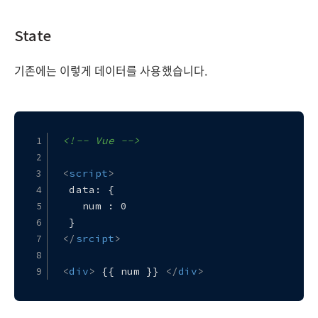
State
기존에는 이렇게 데이터를 사용했습니다.
<!-- Vue -->
<
script
>
 data: {
   num : 0
 }
</
srcipt
>
<
div
>
 {{ num }} 
</
div
>