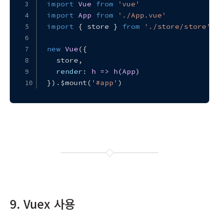
import
Vue
from
'vue'
import
App
from
'./App.vue'
import
 { store } 
from
'./store/store'
;
new
Vue
({
  store,
render
: 
h
 =>
h
(
App
)
}).$mount(
'#app'
)
9. Vuex 사용