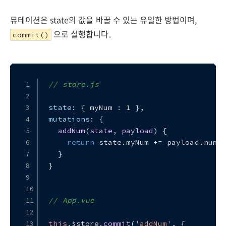
뮤테이션은 state의 값을 바꿀 수 있는 유일한 방법이며,
으로 실행합니다.
commit()
// store.js
state
: { myNum : 
1
 },
mutations
: {
addNum
(
state, payload
) {
return
 state.
myNum
 += payload.
num
;
  }
}
// App.vue
this
.
$store
.
commit
(
'addNum'
, {