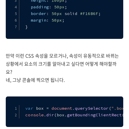
height
: 
100px
;
padding
: 
50px
;
border
: 
50px
 solid 
#F16B6F
;
margin
: 
50px
;
}
만약 이런 CSS 속성을 모르거나, 속성이 유동적으로 바뀌는
상황에서 요소의 크기를 알아내고 싶다면 어떻게 해야할까
요?
네, 그냥 콘솔에 찍으면 됩니다.
var
 box = 
document
.
querySelector
(
".box"
console
.
dir
(box.
getBoundingClientRect
()