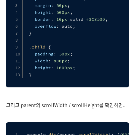
margin
: 
50px
;
height
: 
500px
;
border
: 
10px
 solid 
#3C3530
;
overflow
: auto;
}
.child
 {
padding
: 
50px
;
width
: 
800px
;
height
: 
1000px
;
}
그리고 parent의 scrollWidth / scrollHeight를 확인하면...
console
.dir
(parent
.scrollWidth
); //
900