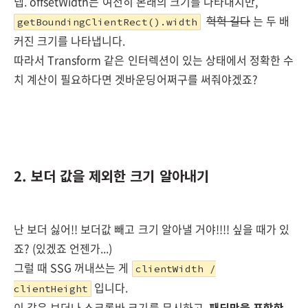
넵. offsetWidth는 여전히 본래의 크기를 나타내지만,
헉헉 길다
는 두 배
getBoundingClientRect().width
커진 크기를 나타냅니다.
따라서 Transform 같은 인터렉션이 있는 상태에서 정확한 수
치 계산이 필요하다면 겟바운딩어쩌구를 써줘야겠죠?
2. 보더 값을 제외한 크기 알아내기
난 보더 싫어!! 보더값 빼고 크기 알아낼 거야!!!! 싶을 때가 있
죠? (있겠죠 언젠가...)
그럴 때 SSG 꺼내쓰는 게
clientWidth /
입니다.
clientHeight
이 값은 보더나 스크롤바 크기를 무시하고,
패딩만을 포함한