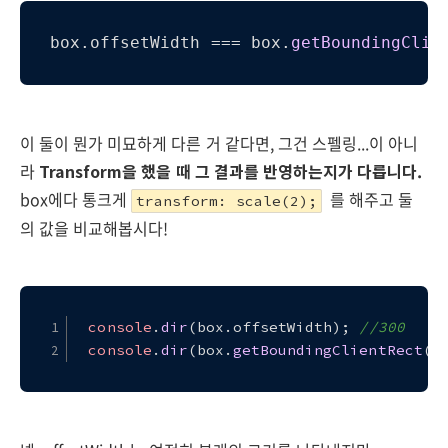
box.
offsetWidth
 === box.
getBoundingClie
이 둘이 뭔가 미묘하게 다른 거 같다면, 그건 스펠링...이 아니
라
Transform을 했을 때 그 결과를 반영하는지가 다릅니다.
box에다 통크게
를 해주고 둘
transform: scale(2);
의 값을 비교해봅시다!
console
.
dir
(box.
offsetWidth
); 
//300
console
.
dir
(box.
getBoundingClientRect
()