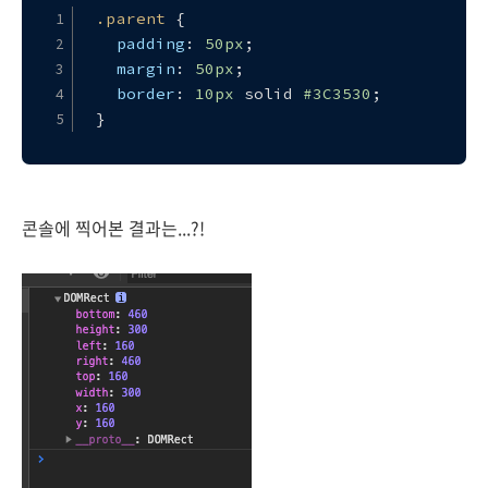
.parent
 {
padding
: 
50px
;
margin
: 
50px
;
border
: 
10px
 solid 
#3C3530
;
}
콘솔에 찍어본 결과는...?!