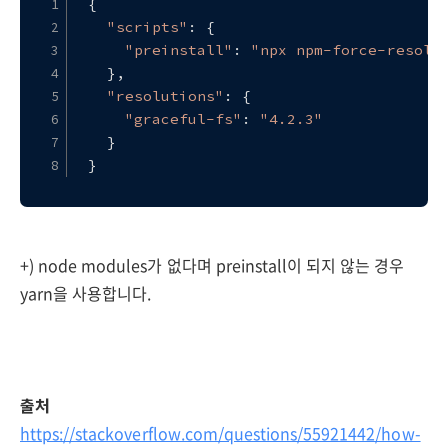
{
"scripts"
: {
"preinstall"
: 
"npx npm-force-resolu
  },
"resolutions"
: {
"graceful-fs"
: 
"4.2.3"
  }
}
+) node modules가 없다며 preinstall이 되지 않는 경우
yarn을 사용합니다.
출처
https://stackoverflow.com/questions/55921442/how-