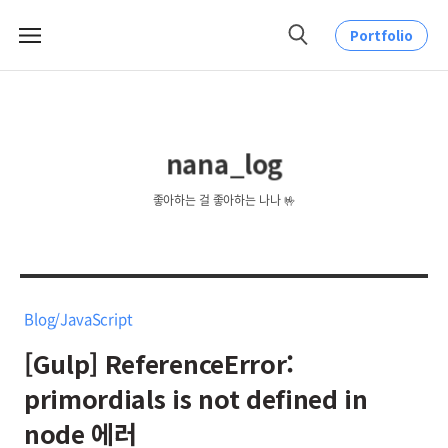
Portfolio
메
검
뉴
색
nana_log
좋아하는 걸 좋아하는 나나 🤟
Blog/JavaScript
[Gulp] ReferenceError:
primordials is not defined in
node 에러