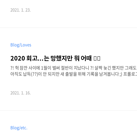
지나 사진 PNG → 단순한 이미지, 투명 표현이 필요한 이미지 결론부터 말하
‘사진은 JPEG! 투명 배경은 PNG!’라고만 알아도 충분하긴 하지만, 그
2021. 1. 23.
는 어떤 포맷이 맞는 걸까 싶을 때도 있..
Blog/Loves
2020 회고...는 망했지만 뭐 어때 🤷‍♀️
?! 헉 잠깐 사이에 1월이 벌써 절반이 지났다니 ?! 살짝 늦긴 했지만 그래도 기
아직도 납득(??)이 안 되지만 새 출발을 위해 기록을 남겨봅니다 ;) 프롤로그
것저것 신나게 세웠던 계획들이... 물 건너 산 건너 멀리멀리 가버렸으니까..
듣도보도 못한 일들이 우당탕 쏟아져서 참 힘들었던, 여러모로 亡한 해였다.
취소돼서 목표로 했던 금액을 모으는 데 성공했고, 회사가 망해 이직을 
2021. 1. 16.
다이내믹한 한 해였는..
Blog/etc.