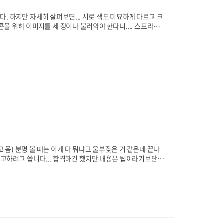
. 하지만 자세히 살펴보면... 서로 색도 미묘하게 다르고 크
콘을 위해 이미지를 세 장이나 불러와야 한다니.... 스프라이
까요? 이렇게 형태는 같지만 크기가 더 크고 색이 다른 아이
는 크기랑 색이 달라서 대응할 수가 없..죠......ㅠ_ㅠ 만
필요할 때마다 이미지의 색상 값과 크기 값을 변경해서 사용할
고 옴) 분명 볼 때는 이게 다 뭐냐고 울부짖은 거 같은데 끝나
 참고하려고 씁니다... 합격하긴 했지만 내용은 팁이라기보단
없는데 공부나 할까? 라는 안일한 마음으로 정처기 필기책을 샀
 아깝기도 하고(내 치킨 한마리 반!) 올해엔 자격증 취득 좀
증을 딴 적이 있으니까 괜찮지 않을까? 하는 안일한.. 마음